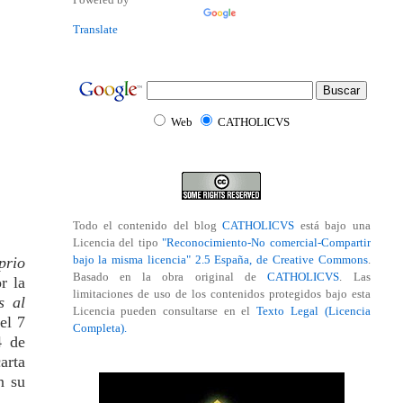
Translate
Web
CATHOLICVS
Todo el contenido del blog
CATHOLICVS
está bajo una
Licencia del tipo
"Reconocimiento-No comercial-Compartir
bajo la misma licencia" 2.5 España, de Creative Commons
.
prio
Basado en la obra original de
CATHOLICVS
. Las
r la
limitaciones de uso de los contenidos protegidos bajo esta
s al
Licencia pueden consultarse en el
Texto Legal (Licencia
el 7
Completa).
4 de
arta
n su