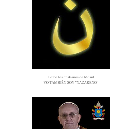
Como los cristianos de Mosul
YO TAMBIÉN SOY "NAZARENO"