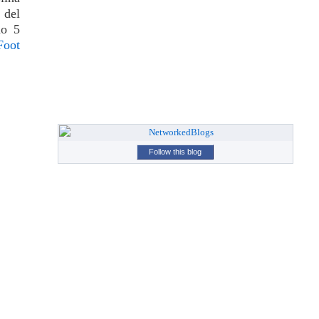
 del
mo 5
Foot
Follow this blog