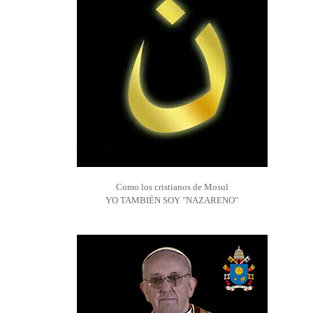
Como los cristianos de Mosul
YO TAMBIÉN SOY "NAZARENO"